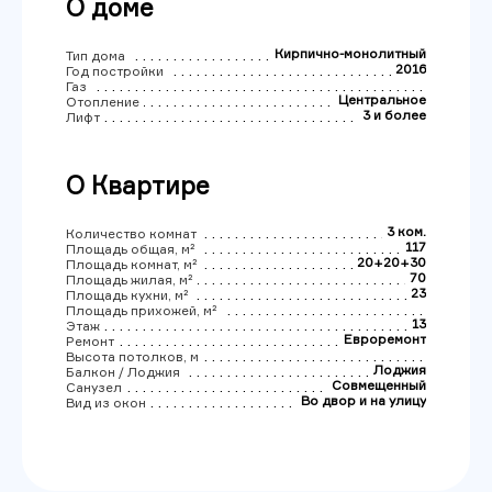
О доме
Кирпично-монолитный
Тип дома
2016
Год постройки
Газ
Центральное
Отопление
3 и более
Лифт
О Квартире
3 ком.
Количество комнат
117
Площадь общая, м²
20+20+30
Площадь комнат, м²
70
Площадь жилая, м²
23
Площадь кухни, м²
Площадь прихожей, м²
13
Этаж
Евроремонт
Ремонт
Высота потолков, м
Лоджия
Балкон / Лоджия
Совмещенный
Санузел
Во двор и на улицу
Вид из окон