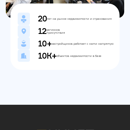
20
лет на рынке недвижимости и страхования
12
регионов
присутствия
10+
застройщиков работает с нами напрямую
10К+
объектов недвижимости в базе