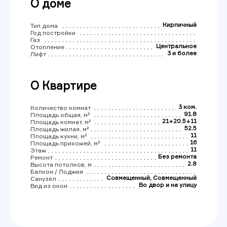
О доме
Кирпичный
Тип дома
Год постройки
Газ
Центральное
Отопление
3 и более
Лифт
О Квартире
3 ком.
Количество комнат
91.8
Площадь общая, м²
21+20.5+11
Площадь комнат, м²
52.5
Площадь жилая, м²
11
Площадь кухни, м²
16
Площадь прихожей, м²
11
Этаж
Без ремонта
Ремонт
2.8
Высота потолков, м
Балкон / Лоджия
Совмещенный, Совмещенный
Санузел
Во двор и на улицу
Вид из окон