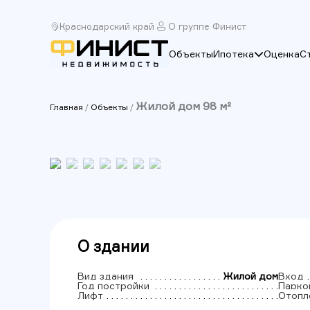
Краснодарский край
О группе Финист
Объекты
Ипотека
Оценка
С
Жилой дом 98 м²
Главная
/
Объекты
/
О здании
Вид здания
Жилой дом
Вход
Год постройки
Парко
Лифт
Отопл