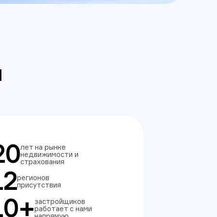
и
20
лет на рынке
недвижимости и
страхования
12
регионов
присутствия
10+
застройщиков
работает с нами
напрямую