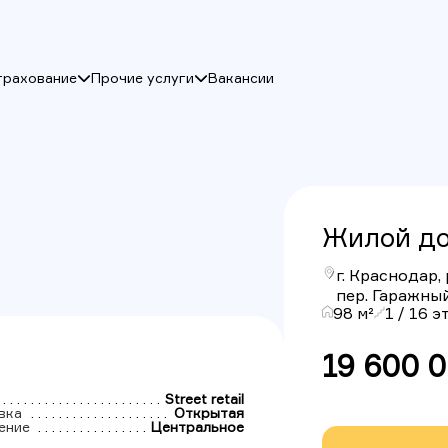
трахование
Прочие услуги
Вакансии
Жилой до
г. Краснодар,
пер. Гаражный,
98 м²
1 / 16 
19 600 
Street retail
вка
Открытая
ение
Центральное