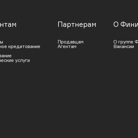
нтам
Партнерам
О Фини
ты
Продавцам
О группе 
ное кредитование
Агентам
Вакансии
вание
еские услуги