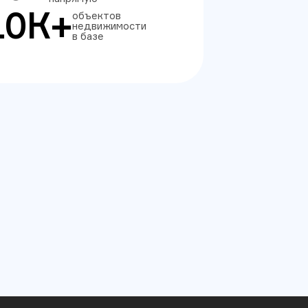
10К+
объектов
недвижимости
в базе