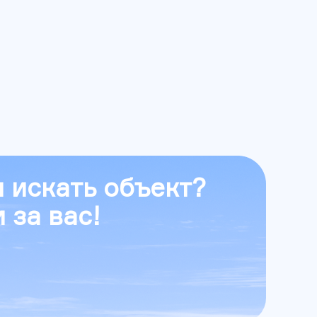
 искать объект?
 за вас!