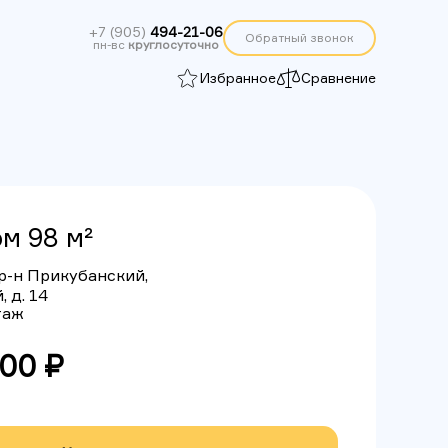
+7 (905)
494-21-06
Обратный звонок
пн-вс
круглосуточно
Избранное
Сравнение
м 98 м²
 р-н Прикубанский,
 д. 14
этаж
000 ₽