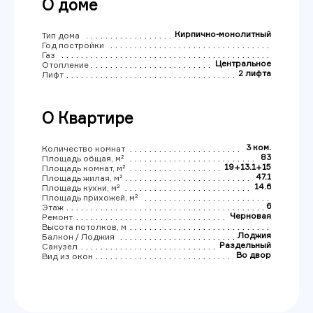
О доме
Кирпично-монолитный
Тип дома
Год постройки
Газ
Центральное
Отопление
2 лифта
Лифт
О Квартире
3 ком.
Количество комнат
83
Площадь общая, м²
19+13.1+15
Площадь комнат, м²
47.1
Площадь жилая, м²
14.6
Площадь кухни, м²
Площадь прихожей, м²
6
Этаж
Черновая
Ремонт
Высота потолков, м
Лоджия
Балкон / Лоджия
Раздельный
Санузел
Во двор
Вид из окон