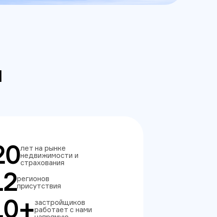
и
20
лет на рынке
недвижимости и
страхования
12
регионов
присутствия
10+
застройщиков
работает с нами
напрямую