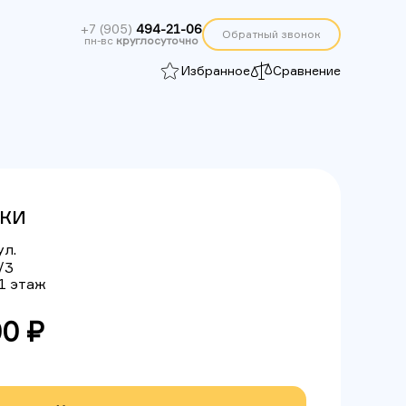
+7 (905)
494-21-06
Обратный звонок
пн-вс
круглосуточно
Избранное
Сравнение
тки
ул.
/3
 1 этаж
00 ₽