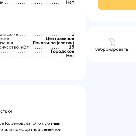
йн
Нет
й в доме
1
ение
Центральное
изация
Локальное (септик)
ричество, кВт
15
Забронировать
Городское
Нет
остью!
ре Кореновска. Этот уютный
но для комфортной семейной