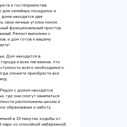
уюта и гостеприимства.
о для семейных посиделок и
е дома находятся две
ь свои личные уголки покоя.
ьный функциональный простор.
нный. Ремонт выполнен с
ов, и дом готов к вашему
вите!
ьи. Дом находится в
города и всех магазинов, что
оступность всего необходимого.
егда сможете приобрести все
люд.
! Рядом с домом находятся
х, где они смогут заниматься
тупности расположены школы и
ое образование и заботу.
емьей в 10 минутах ходьбы от
 парк со спокойной набережной.