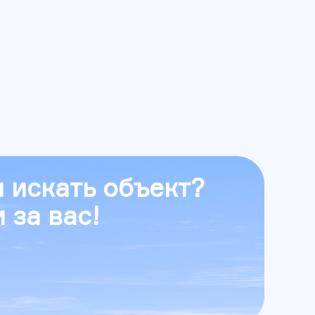
 искать объект?
 за вас!