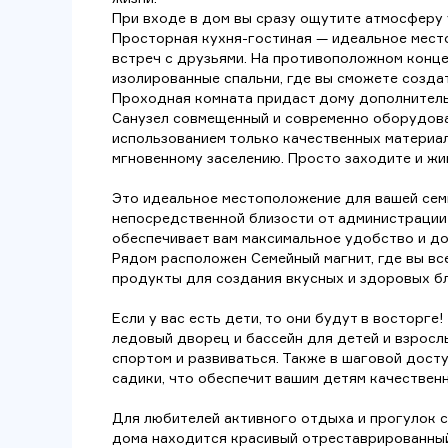
При входе в дом вы сразу ощутите атмосферу 
Просторная кухня-гостиная — идеальное мест
встреч с друзьями. На противоположном конц
изолированные спальни, где вы сможете создат
Проходная комната придаст дому дополнител
Санузел совмещенный и современно оборудова
использованием только качественных материал
мгновенному заселению. Просто заходите и жи
Это идеальное местоположение для вашей сем
непосредственной близости от администрации 
обеспечивает вам максимальное удобство и д
Рядом расположен Семейный магнит, где вы вс
продукты для создания вкусных и здоровых б
Если у вас есть дети, то они будут в восторге
ледовый дворец и бассейн для детей и взрослы
спортом и развиваться. Также в шаговой дос
садики, что обеспечит вашим детям качественн
Для любителей активного отдыха и прогулок с
дома находится красивый отреставрированный