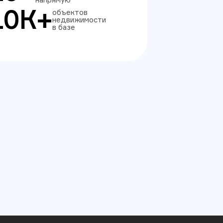
10К+
объектов
недвижимости
в базе