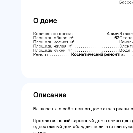
Бассе
О доме
Количество комнат
4 ком.
Этаже
Площадь общая, м²
62
Отопл
Площадь комнат, м²
Канал
Площадь жилая, м²
Элект
Площадь кухни, м²
Вода
Ремонт
Косметический ремонт
Газ
Описание
Ваша мечта о собственном доме стала реальн
Продаётся новый кирпичный дом в самом цент
одноэтажный дом обладает всем, что вам нуж
жизни.