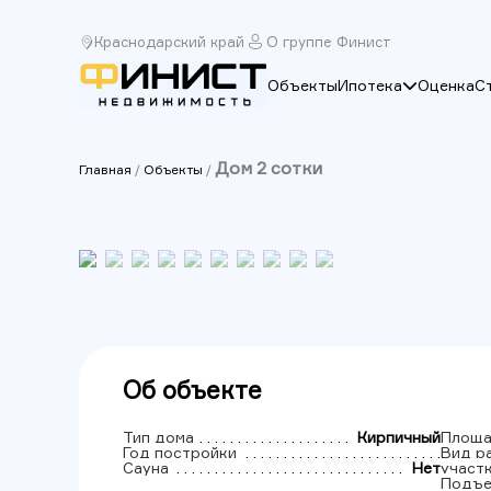
Краснодарский край
О группе Финист
Объекты
Ипотека
Оценка
С
Дом 2 cотки
Главная
/
Объекты
/
Об объекте
Тип дома
Кирпичный
Площа
Год постройки
Вид р
Сауна
Нет
участ
Подъе