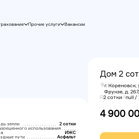
трахование
Прочие услуги
Вакансии
Дом 2 cо
г. Кореновск, 
Фрунзе, д. 267
2 cотки
null /
4 900 0
дь земли
2 cотки
азрешенного использования
ка
ИЖС
здные пути
Асфальт